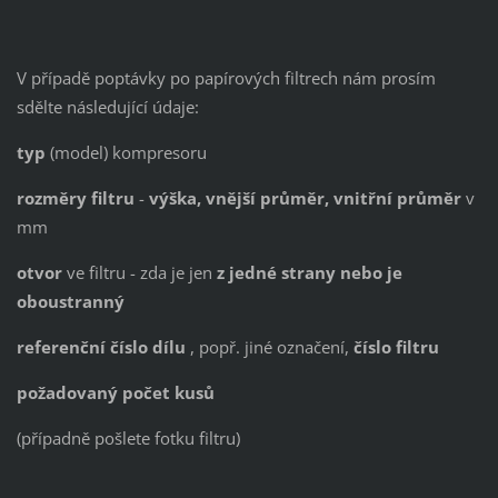
V případě poptávky po papírových filtrech nám prosím
sdělte následující údaje:
typ
(model) kompresoru
rozměry filtru
-
výška, vnější průměr, vnit
řní průměr
v
mm
otvor
ve filtru - zda je jen
z jedné strany nebo je
oboustranný
referenční číslo dílu
, popř. jiné označení,
číslo filtru
požadovaný počet kusů
(případně pošlete fotku filtru)