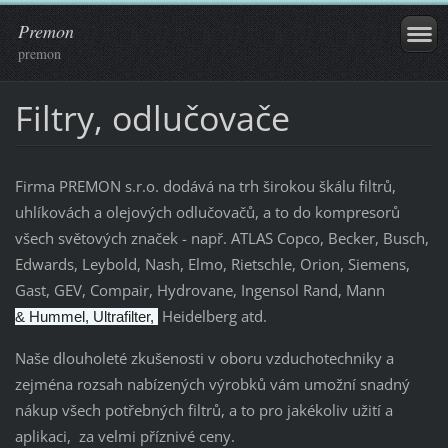
Premon
premon
Filtry, odlučovače
Firma PREMON s.r.o. dodává na trh širokou škálu filtrů,
uhlíkovách a olejových odlučovačů, a to do kompresorů
všech světových značek - např. ATLAS Copco, Becker, Busch,
Edwards, Leybold, Nash, Elmo, Rietschle, Orion, Siemens,
Gast, GEV, Compair, Hydrovane, Ingensol Rand, Mann
Heidelberg atd.
& Hummel, Ultrafilter,
Naše dlouholeté zkušenosti v oboru vzduchotechniky a
zejména rozsah nabízených výrobků vám umožní snadný
nákup všech potřebných filtrů, a to pro jakékoliv užití a
aplikaci, za velmi příznivé ceny.