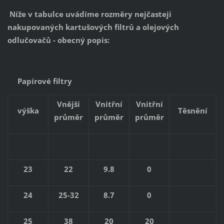
Níže v tabulce uvádíme rozměry nejčasteji
nakupovaných kartušových filtrů a olejových
odlučovačů - obecný popis:
Papírové filtry
Vnější
Vnitřní
Vnitřní
výška
Těsnění
průměr
průměr
průměr
23
22
9.8
0
24
25-32
8.7
0
25
38
20
20